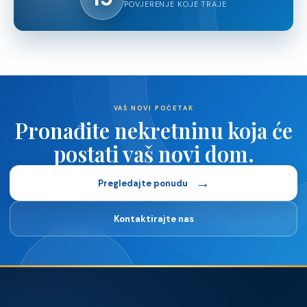
POVJERENJE KOJE TRAJE
VAŠ NOVI POČETAK
Pronađite nekretninu koja će
postati vaš novi dom.
→
Pregledajte ponudu
Kontaktirajte nas