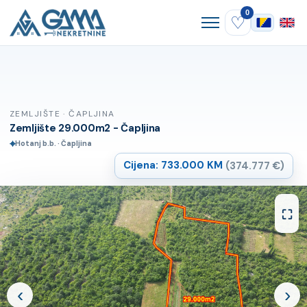
0
♡
ZEMLJIŠTE · ČAPLJINA
Zemljište 29.000m2 - Čapljina
⌖
Hotanj b.b. · Čapljina
Cijena: 733.000 KM
(374.777 €)
⛶
‹
›