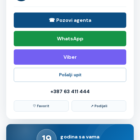
☎ Pozovi agenta
WhatsApp
Viber
Pošalji upit
+387 63 411 444
♡ Favorit
↗ Podijeli
19
godina sa vama