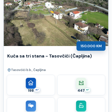
150.000 KM
Kuća sa tri stana - Tasovčići (Čapljina)
Tasovčići b.b., Čapljina
198
m²
447
m²