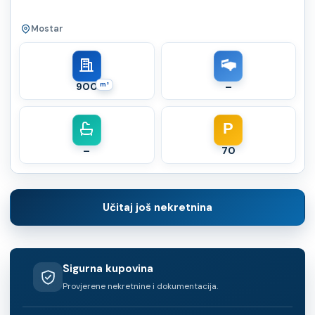
Mostar
900
m²
–
P
–
70
Učitaj još nekretnina
Sigurna kupovina
Provjerene nekretnine i dokumentacija.