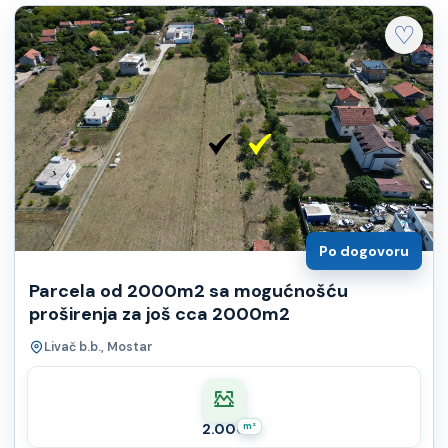
♡
Po dogovoru
Parcela od 2000m2 sa mogućnošću
proširenja za još cca 2000m2
Livač b.b., Mostar
2.000
m²