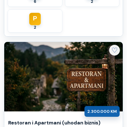
6
2
P
2
♡
2.300.000 KM
Restoran i Apartmani (uhodan biznis)