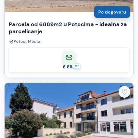
Po dogovoru
Parcela od 6889m2 u Potocima - idealna za
parcelisanje
Potoci, Mostar
6.889
m²
♡