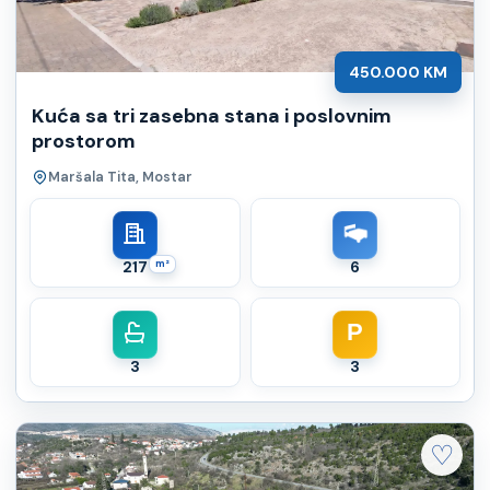
450.000 KM
Kuća sa tri zasebna stana i poslovnim
prostorom
Maršala Tita, Mostar
217
m²
6
P
3
3
♡