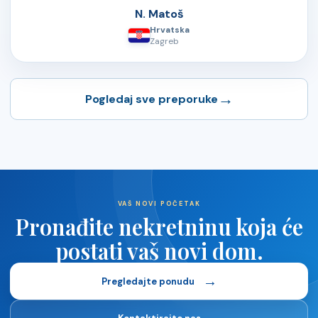
N. Matoš
Hrvatska
Zagreb
→
Pogledaj sve preporuke
VAŠ NOVI POČETAK
Pronađite nekretninu koja će
postati vaš novi dom.
→
Pregledajte ponudu