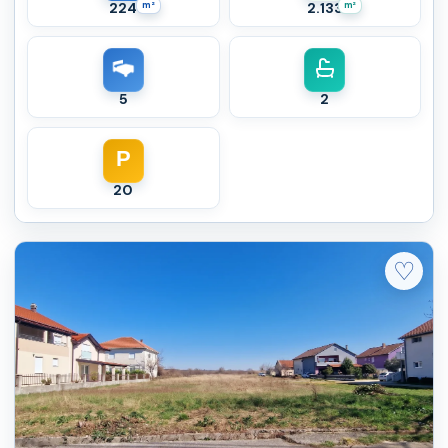
224
m²
2.133
m²
5
2
P
20
♡